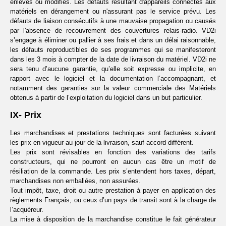
enlevés ou modifiés. Les défauts résultant d'appareils connectés aux
matériels en dérangement ou n'assurant pas le service prévu. Les
défauts de liaison consécutifs à une mauvaise propagation ou causés
par l'absence de recouvrement des couvertures relais-radio. VD2i
s’engage à éliminer ou pallier à ses frais et dans un délai raisonnable,
les défauts reproductibles de ses programmes qui se manifesteront
dans les 3 mois à compter de la date de livraison du matériel. VD2i ne
sera tenu d’aucune garantie, qu’elle soit expresse ou implicite, en
rapport avec le logiciel et la documentation l’accompagnant, et
notamment des garanties sur la valeur commerciale des Matériels
obtenus à partir de l’exploitation du logiciel dans un but particulier.
IX- Prix
Les marchandises et prestations techniques sont facturées suivant
les prix en vigueur au jour de la livraison, sauf accord différent.
Les prix sont révisables en fonction des variations des tarifs
constructeurs, qui ne pourront en aucun cas être un motif de
résiliation de la commande. Les prix s’entendent hors taxes, départ,
marchandises non emballées, non assurées.
Tout impôt, taxe, droit ou autre prestation à payer en application des
règlements Français, ou ceux d’un pays de transit sont à la charge de
l’acquéreur.
La mise à disposition de la marchandise constitue le fait générateur