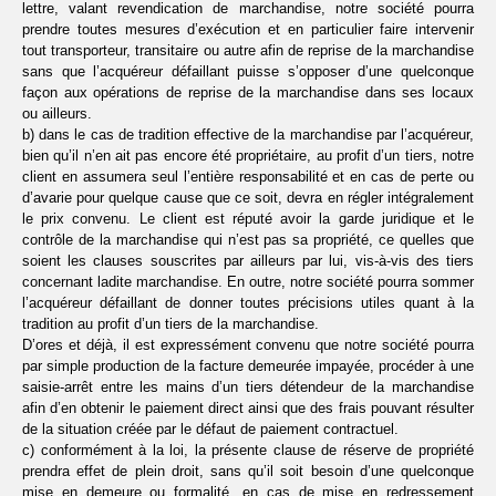
lettre, valant revendication de marchandise, notre société pourra
prendre toutes mesures d’exécution et en particulier faire intervenir
tout transporteur, transitaire ou autre afin de reprise de la marchandise
sans que l’acquéreur défaillant puisse s’opposer d’une quelconque
façon aux opérations de reprise de la marchandise dans ses locaux
ou ailleurs.
b) dans le cas de tradition effective de la marchandise par l’acquéreur,
bien qu’il n’en ait pas encore été propriétaire, au profit d’un tiers, notre
client en assumera seul l’entière responsabilité et en cas de perte ou
d’avarie pour quelque cause que ce soit, devra en régler intégralement
le prix convenu. Le client est réputé avoir la garde juridique et le
contrôle de la marchandise qui n’est pas sa propriété, ce quelles que
soient les clauses souscrites par ailleurs par lui, vis-à-vis des tiers
concernant ladite marchandise. En outre, notre société pourra sommer
l’acquéreur défaillant de donner toutes précisions utiles quant à la
tradition au profit d’un tiers de la marchandise.
D’ores et déjà, il est expressément convenu que notre société pourra
par simple production de la facture demeurée impayée, procéder à une
saisie-arrêt entre les mains d’un tiers détendeur de la marchandise
afin d’en obtenir le paiement direct ainsi que des frais pouvant résulter
de la situation créée par le défaut de paiement contractuel.
c) conformément à la loi, la présente clause de réserve de propriété
prendra effet de plein droit, sans qu’il soit besoin d’une quelconque
mise en demeure ou formalité, en cas de mise en redressement